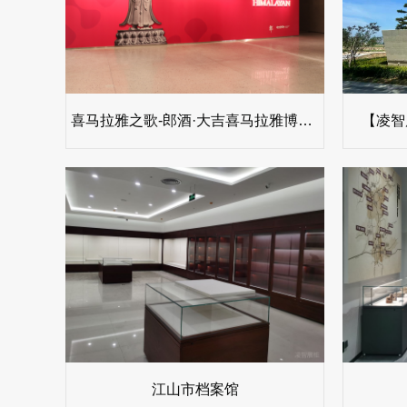
喜马拉雅之歌-郎酒·大吉喜马拉雅博物馆
【凌智
江山市档案馆