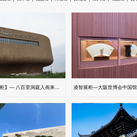
【凌智展柜】— 八百里洞庭入画来，一馆藏尽万年韵