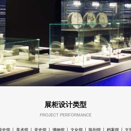
展柜设计类型
PROJECT PERFORMANCE
校史馆
美术馆
党史馆
博物馆
文化馆
陈列馆
档案馆
文