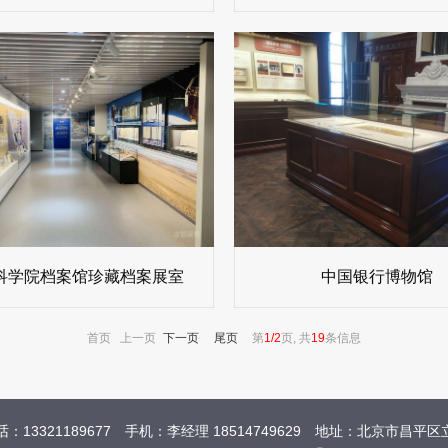
科学院档案馆珍藏档案展室
中国银行博物馆
首页 上一页
下一页
尾页
第
1/2
页, 共
19
条信息
13321189677 手机：李经理 18514749629 地址：北京市昌平区